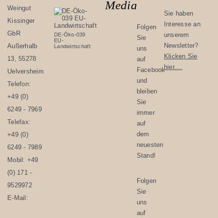
Media
Weingut
Sie haben
Kissinger
Interesse an
Folgen
GbR
unserem
DE-Öko-039
Sie
EU-
Newsletter?
Außerhalb
Landwirtschaft
uns
Klicken Sie
13, 55278
auf
hier....
Facebook
Uelversheim
und
Telefon:
bleiben
+49 (0)
Sie
6249 - 7969
immer
Telefax:
auf
dem
+49 (0)
neuesten
6249 - 7989
Stand!
Mobil:
+49
(0) 171 -
Folgen
9529972
Sie
E-Mail:
uns
auf