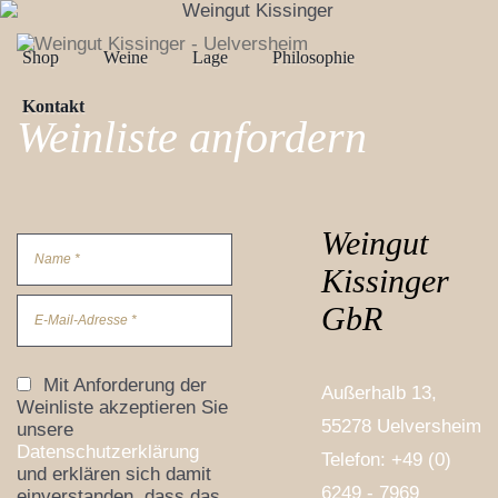
Shop
Weine
Lage
Philosophie
Kontakt
Weinliste anfordern
Weingut
Name *
Kissinger
GbR
E-Mail-Adresse *
Mit Anforderung der
Außerhalb 13,
Weinliste akzeptieren Sie
55278 Uelversheim
unsere
Datenschutzerklärung
Telefon:
+49 (0)
und erklären sich damit
6249 - 7969
einverstanden, dass das