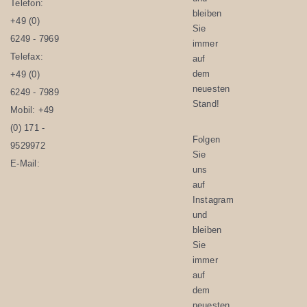
Telefon:
bleiben
+49 (0)
Sie
6249 - 7969
immer
Telefax:
auf
dem
+49 (0)
neuesten
6249 - 7989
Stand!
Mobil:
+49
(0) 171 -
Folgen
9529972
Sie
E-Mail:
uns
auf
Instagram
und
bleiben
Sie
immer
auf
dem
neuesten